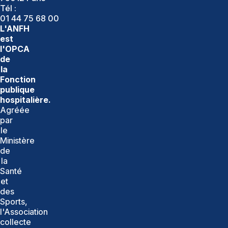
Tél :
01 44 75 68 00
L'ANFH
est
l'OPCA
de
la
Fonction
publique
hospitalière.
Agréée
par
le
Ministère
de
la
Santé
et
des
Sports,
l'Association
collecte