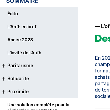
SOMMAIRE
Édito
L’o
L’Anfh en bref
Des
Année 2023
L’invité de l’Anfh
En 202
champs
Paritarisme
format
achats
Solidarité
Le principe du paritarisme
partag
de ter
Proximité
La formation continue plus
Cinq fonds collectés
sociale
que jamais vectrice
d’opportunités professionnelles
Articuler la formation avec la
Une solution complète pour la