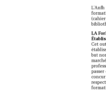
L’Anfh 
formati
(cahier
bibliot
LA For
Établi
Cet out
établis
but non
marché
profes
passer
concurr
respec
formati