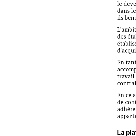
le dév
dans l
ils bén
L’ambit
des éta
établi
d’acqu
En tant
accomp
travail
contrai
En ce 
de cont
adhéren
appart
La pl