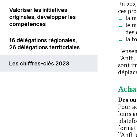
En 2023
Valoriser les initiatives
ces pro
originales, développer les
la m
compétences
le m
des 
la f
16 délégations régionales,
26 délégations territoriales
L’ensem
l’Anfh.
Les chiffres-clés 2023
sont im
déplac
Acha
Des ou
Pour a
leurs a
platefo
format
l’Anfh 