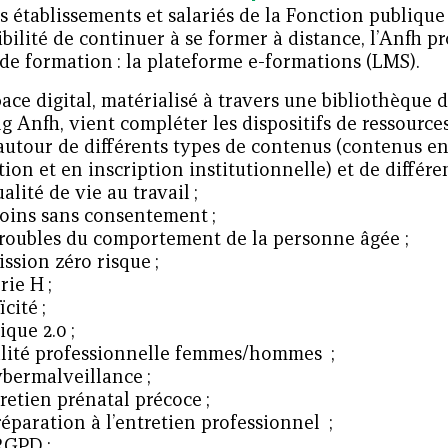
s établissements et salariés de la Fonction publique
ibilité de continuer à se former à distance, l’Anfh 
 de formation : la plateforme e-formations (LMS).
ace digital, matérialisé à travers une bibliothèque 
g Anfh, vient compléter les dispositifs de ressource
autour de différents types de contenus (contenus en 
tion et en inscription institutionnelle) et de différ
ualité de vie au travail ;
soins sans consentement ;
troubles du comportement de la personne âgée ;
ission zéro risque ;
rie H ;
ïcité ;
hique 2.0 ;
alité professionnelle femmes/hommes ;
ybermalveillance ;
tretien prénatal précoce ;
réparation à l’entretien professionnel ;
RGPD ;