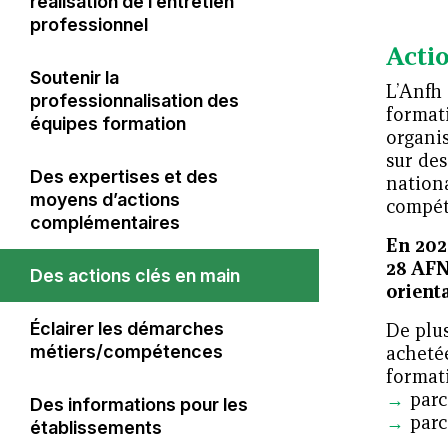
stratégie d’établissement
réalisation de l’entretien
Projet stratégique
professionnel
Acti
Accéder à un nouveau
Faire évoluer les outils au gré
diplôme
Soutenir la
L’Anfh
des besoins
professionnalisation des
formati
équipes formation
Progresser dans son parcours
organi
Organisation et actions 2023
sur des
Des expertises et des
nation
Financer le développement
moyens d’actions
compét
Du DPC à la certification
professionnel continu des
complémentaires
périodique ?
médecins
En 202
28 AFN
Des actions clés en main
orient
De plus
Éclairer les démarches
acheté
métiers/compétences
formati
parc
Des informations pour les
parc
établissements