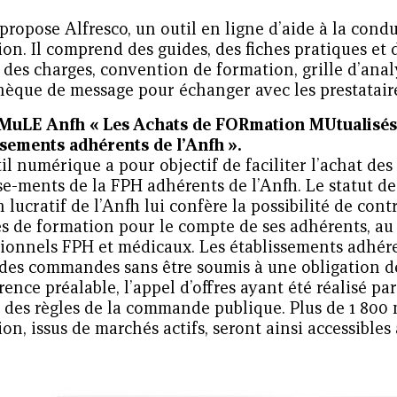
propose Alfresco, un outil en ligne d’aide à la cond
on. Il comprend des guides, des fiches pratiques et
 des charges, convention de formation, grille d’analy
hèque de message pour échanger avec les prestataires
MuLE Anfh « Les Achats de FORmation MUtualisés 
ssements adhérents de l’Anfh ».
il numérique a pour objectif de faciliter l’achat de
se-ments de la FPH adhérents de l’Anfh. Le statut de
 lucratif de l’Anfh lui confère la possibilité de cont
s de formation pour le compte de ses adhérents, au 
sionnels FPH et médicaux. Les établissements adhér
 des commandes sans être soumis à une obligation d
ence préalable, l’appel d’offres ayant été réalisé par
t des règles de la commande publique. Plus de 1 800
on, issus de marchés actifs, seront ainsi accessibles