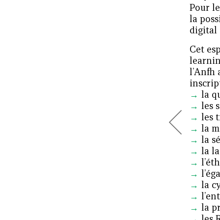
Pour le
la poss
digital
Cet esp
learnin
l’Anfh 
inscrip
la q
les 
les 
la m
la sé
la la
l’ét
l’ég
la c
l’en
la p
les 