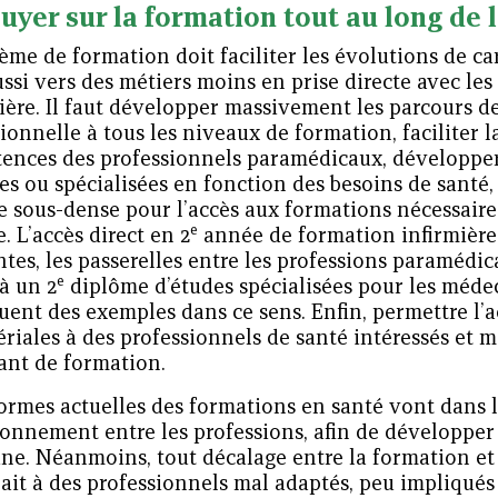
uyer sur la formation tout au long de l
ème de formation doit faciliter les évolutions de car
ssi vers des métiers moins en prise directe avec les
rière. Il faut développer massivement les parcours 
ionnelle à tous les niveaux de formation, faciliter 
ences des professionnels paramédicaux, développer
s ou spécialisées en fonction des besoins de santé, 
e sous-dense pour l’accès aux formations nécessaire
e
e. L’accès direct en 2
année de formation infirmière
tes, les passerelles entre les professions paramédic
e
 à un 2
diplôme d’études spécialisées pour les méde
uent des exemples dans ce sens. Enfin, permettre l’a
iales à des professionnels de santé intéressés et m
ant de formation.
ormes actuelles des formations en santé vont dans l
sonnement entre les professions, afin de développer
e. Néanmoins, tout décalage entre la formation et l
rait à des professionnels mal adaptés, peu impliqué