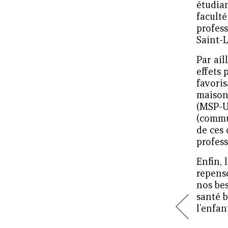
étudian
facult
profes
Saint-L
Par ail
effets 
favoris
maisons
(MSP-U
(commun
de ces 
profes
Enfin, 
repense
nos bes
santé b
l’enfant