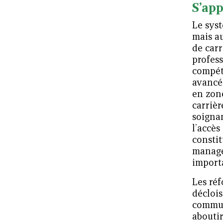
S’app
Le syst
mais au
de car
profess
compét
avancée
en zon
carrièr
soignan
l’accès
constit
managér
import
Les réf
décloi
commun
abouti