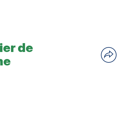
ier de
me