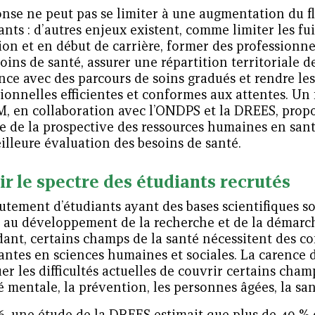
nse ne peut pas se limiter à une augmentation du fl
ants : d’autres enjeux existent, comme limiter les fu
on et en début de carrière, former des professionne
oins de santé, assurer une répartition territoriale 
ce avec des parcours de soins gradués et rendre les
ionnelles efficientes et conformes aux attentes. Un
 en collaboration avec l’ONDPS et la DREES, propos
ge de la prospective des ressources humaines en san
illeure évaluation des besoins de santé.
ir le spectre des étudiants recrutés
utement d’étudiants ayant des bases scientifiques soli
 au développement de la recherche et de la démarch
ant, certains champs de la santé nécessitent des c
ntes en sciences humaines et sociales. La carence d
er les difficultés actuelles de couvrir certains ch
é mentale, la prévention, les personnes âgées, la sant
6, une étude de la DREES estimait que plus de 40 %