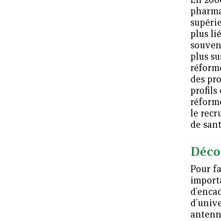
pharmac
supérie
plus li
souvent
plus su
réforme
des pro
profils
réforme
le recr
de sant
Déco
Pour fa
import
d’encad
d’unive
antenne