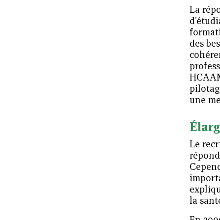
La répo
d’étudi
formati
des bes
cohéren
profess
HCAAM,
pilota
une me
Élarg
Le recr
répond
Cepend
importa
expliqu
la sant
En 200