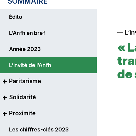
SOMMAIRE
Édito
L’in
L’Anfh en bref
« 
Année 2023
tr
L’invité de l’Anfh
de 
Paritarisme
Solidarité
Le principe du paritarisme
Proximité
La formation continue plus
Cinq fonds collectés
que jamais vectrice
d’opportunités professionnelles
Articuler la formation avec la
Une solution complète pour la
Les chiffres-clés 2023