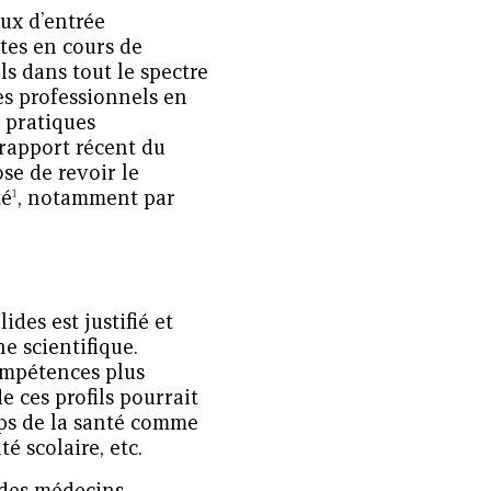
ux d’entrée
ites en cours de
ls dans tout le spectre
des professionnels en
 pratiques
 rapport récent du
e de revoir le
1
té
, notamment par
des est justifié et
e scientifique.
ompétences plus
e ces profils pourrait
amps de la santé comme
é scolaire, etc.
 des médecins,