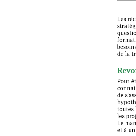
Valoriser les initiatives
originales, développer les
Les réc
compétences
stratég
questio
formati
16 délégations régionales,
besoins
26 délégations territoriales
de la 
Revoi
Pour êt
connais
de s’as
hypothè
toutes 
les pr
Le man
et à u