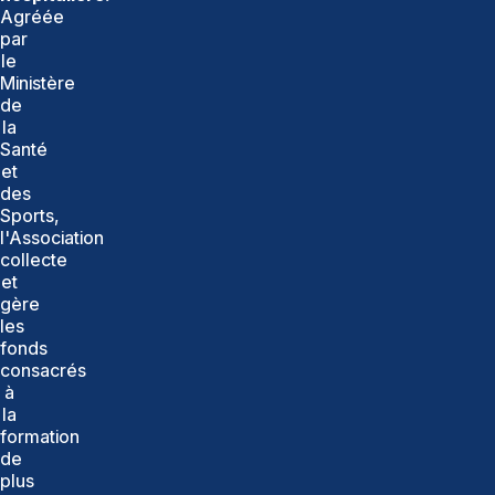
Agréée
par
le
Ministère
de
la
Santé
et
des
Sports,
l'Association
collecte
et
gère
les
fonds
consacrés
à
la
formation
de
plus