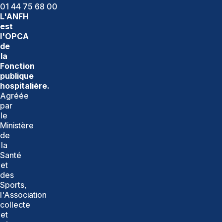
01 44 75 68 00
L'ANFH
est
l'OPCA
de
la
Fonction
publique
hospitalière.
Agréée
par
le
Ministère
de
la
Santé
et
des
Sports,
l'Association
collecte
et