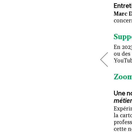
Entret
Marc 
concern
Supp
En 2023
ou des 
YouTube
Zoom
Une no
métier
Expérim
la cart
profess
cette n