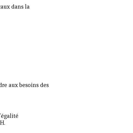
caux dans la
ndre aux besoins des
’égalité
PH.