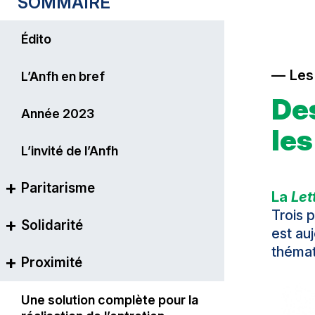
SOMMAIRE
Édito
Les
L’Anfh en bref
De
Année 2023
le
L’invité de l’Anfh
Paritarisme
La
Let
Trois 
Solidarité
Le principe du paritarisme
est au
thémat
Proximité
La formation continue plus
Cinq fonds collectés
que jamais vectrice
d’opportunités professionnelles
Articuler la formation avec la
Une solution complète pour la