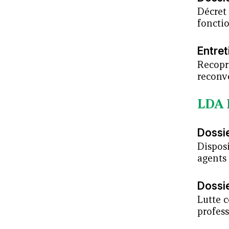
Décret 
foncti
Entret
Recopr
reconv
LDA 
Dossi
Disposi
agents 
Dossi
Lutte c
profes