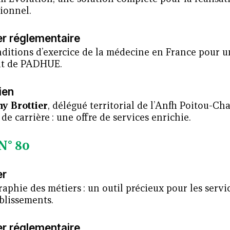
ionnel.
er réglementaire
nditions d’exercice de la médecine en France pour u
tut de PADHUE.
ien
y Brottier
, délégué territorial de l’Anfh Poitou-Ch
 de carrière : une offre de services enrichie.
N° 80
er
aphie des métiers : un outil précieux pour les serv
blissements.
er réglementaire