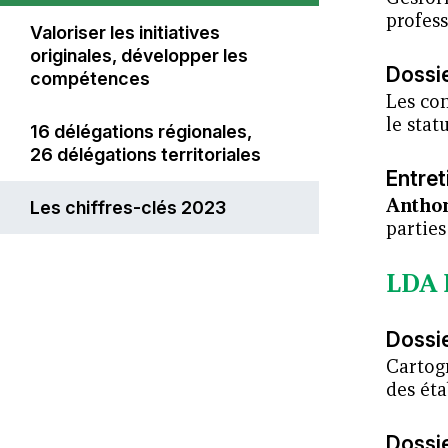
profess
Valoriser les initiatives
originales, développer les
Dossi
compétences
Les co
le sta
16 délégations régionales,
26 délégations territoriales
Entret
Anthon
Les chiffres-clés 2023
parties
LDA 
Dossi
Cartogr
des éta
Dossi