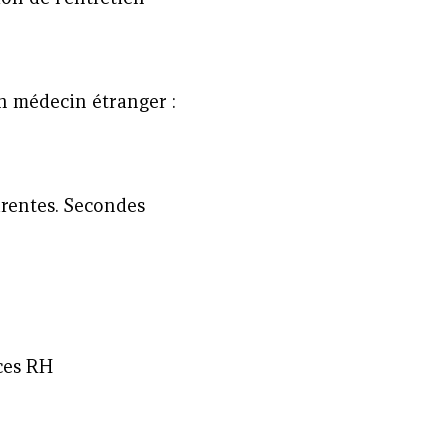
n médecin étranger :
arentes. Secondes
ices RH