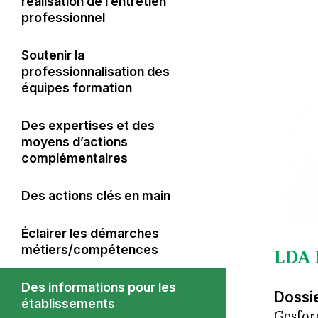
stratégie d’établissement
réalisation de l’entretien
Projet stratégique
professionnel
Accéder à un nouveau
Faire évoluer les outils au gré
diplôme
Soutenir la
des besoins
professionnalisation des
équipes formation
Progresser dans son parcours
Organisation et actions 2023
Des expertises et des
Financer le développement
moyens d’actions
Du DPC à la certification
professionnel continu des
complémentaires
périodique ?
médecins
Des actions clés en main
Éclairer les démarches
métiers/compétences
LDA 
Des informations pour les
Dossi
établissements
Gesform