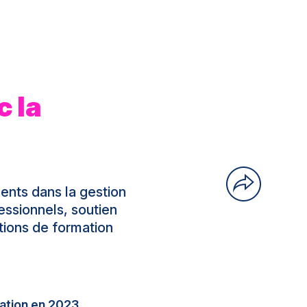
c la
t
ents dans la gestion
essionnels, soutien
tions de formation
mation en 2023