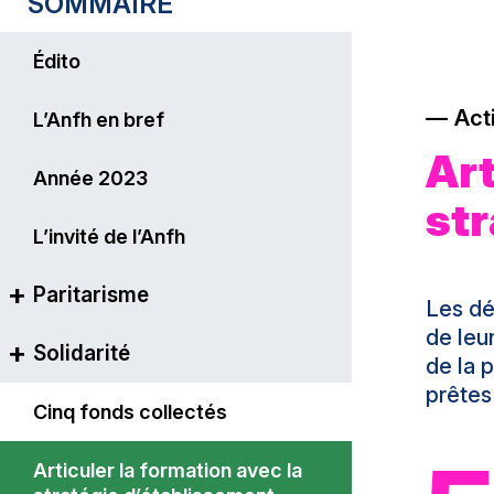
SOMMAIRE
Édito
Act
L’Anfh en bref
Art
Année 2023
str
L’invité de l’Anfh
Paritarisme
Les dé
de leu
Solidarité
Le principe du paritarisme
de la 
prêtes
La formation continue plus
Cinq fonds collectés
que jamais vectrice
d’opportunités professionnelles
Articuler la formation avec la