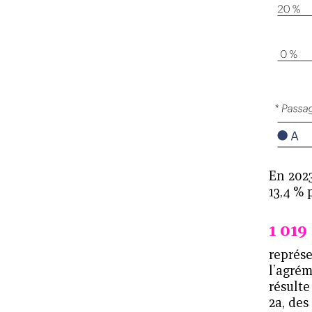
professionnalisation des
équipes formation
Des expertises et des
moyens d’actions
complémentaires
Des actions clés en main
Éclairer les démarches
En 2023
métiers/compétences
13,4 % 
Des informations pour les
1 019
établissements
représe
l’agrém
Valoriser les initiatives
résult
originales, développer les
2a, des
compétences