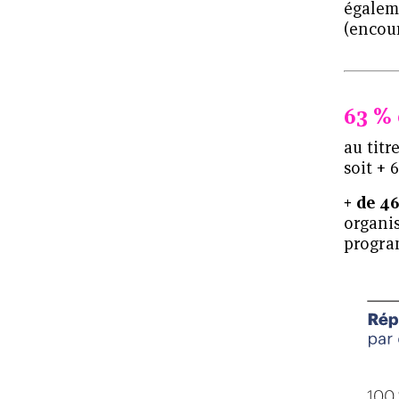
égalem
(encou
16 délégations régionales,
26 délégations territoriales
63 %
au titr
soit + 
+ de 4
organi
progra