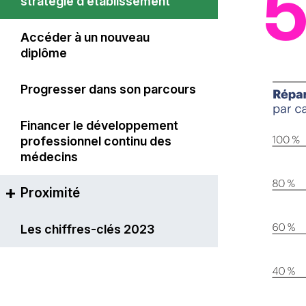
5
stratégie d’établissement
Projet stratégique
Accéder à un nouveau
Faire évoluer les outils au gré
diplôme
des besoins
Progresser dans son parcours
Organisation et actions 2023
Financer le développement
Du DPC à la certification
professionnel continu des
périodique ?
médecins
Proximité
Une solution complète pour la
Les chiffres-clés 2023
réalisation de l’entretien
professionnel
Soutenir la