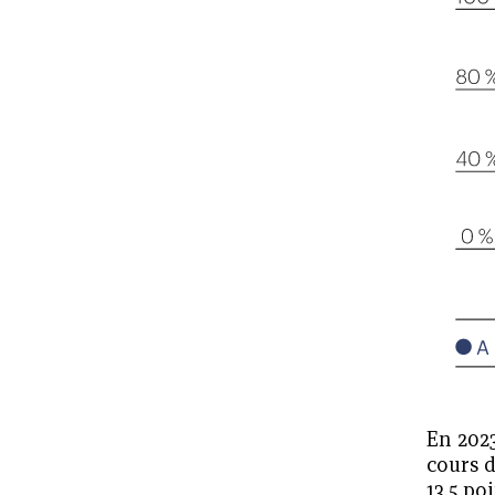
En 202
cours d
13,5 po