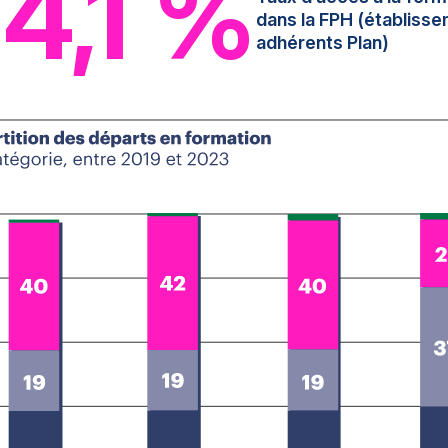
4,1 %
dans la FPH (établiss
adhérents Plan)